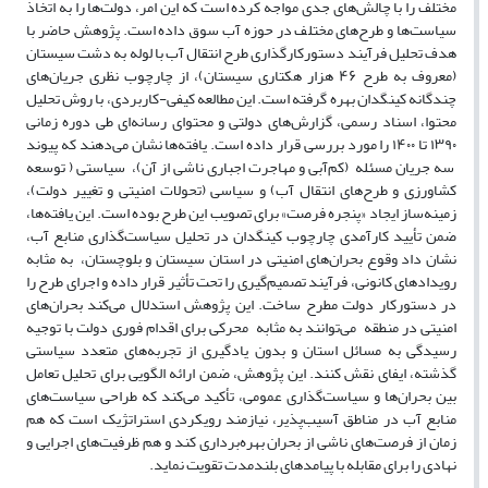
مختلف را با چالش‌های جدی مواجه کرده است که این امر، دولت‌ها را به اتخاذ
سیاست‌ها و طرح‌های مختلف در حوزه آب سوق داده است. پژوهش حاضر با
هدف تحلیل فرآیند دستورکارگذاری طرح انتقال آب با لوله به دشت سیستان
(معروف به طرح ۴۶ هزار هکتاری سیستان)، از چارچوب نظری جریان‌های
چندگانه کینگدان بهره گرفته است. این مطالعه کیفی-کاربردی، با روش تحلیل
محتوا، اسناد رسمی، گزارش‌های دولتی و محتوای رسانه‌ای طی دوره زمانی
۱۳۹۰ تا ۱۴۰۰ را مورد بررسی قرار داده است. یافته‌ها نشان می‌دهند که پیوند
سه جریان مسئله (کم‌آبی و مهاجرت اجباری ناشی از آن)، سیاستی ( توسعه
کشاورزی و طرح‌های انتقال آب) و سیاسی (تحولات امنیتی و تغییر دولت)،
زمینه‌ساز ایجاد «پنجره فرصت» برای تصویب این طرح بوده است. این یافته‌ها،
ضمن تأیید کارآمدی چارچوب کینگدان در تحلیل سیاست‌گذاری منابع آب،
نشان داد وقوع بحران‌های امنیتی در استان سیستان و بلوچستان، به مثابه
رویدادهای کانونی، فرآیند تصمیم‌گیری را تحت تأثیر قرار داده و اجرای طرح را
در دستورکار دولت مطرح ساخت. این پژوهش استدلال می‌کند بحران‌های
امنیتی در منطقه می‌توانند به مثابه محرکی برای اقدام فوری دولت با توجیه
رسیدگی به مسائل استان و بدون یادگیری از تجربه‌های متعدد سیاستی
گذشته، ایفای نقش کنند. این پژوهش، ضمن ارائه الگویی برای تحلیل تعامل
بین بحران‌ها و سیاست‌گذاری عمومی، تأکید می‌کند که طراحی سیاست‌های
منابع آب در مناطق آسیب‌پذیر، نیازمند رویکردی استراتژیک است که هم
زمان از فرصت‌های ناشی از بحران بهره‌برداری کند و هم ظرفیت‌های اجرایی و
نهادی را برای مقابله با پیامدهای بلندمدت تقویت نماید.