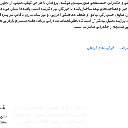
ی و حکمرانی چندسطحی صورت‌بندی می‌کند. پژوهش با طراحی کیفی–تحلیلی، از تحلیل 
ر و مصاحبه‌های نیمه‌ساختاریافته با خبرگان بهره گرفته است. یافته‌ها نشان می‌ده
نابع، چندپارگی نهادی و ضعف هماهنگی اجرایی، و نیز نهادسازی ناکافی در بهره‌گی
برآیند تحلیل بیانگر آن است که تحقق اهداف صادراتی برنامه هفتم مستلزم بازآرایی ه
ویی منسجم از حکمرانی صادرات است.
شرفت
ظرفیت‌های فراملی
اشت
فصلنامه مطالعات راهبردی سیاستگذاری عمومی
برای 
با احترام به قوانین اخلاق در نشریات، تابع قوانین
مشتر
کمیته اخلاق در انتشار (COPE) می‌باشد
و از