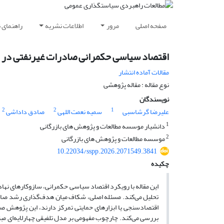
صفحه اصلی
مرور
اطلاعات نشریه
راهنمای 
اقتصاد سیاسی حکمرانی صادرات غیرنفتی در ایر
مقالات آماده انتشار
نوع مقاله : مقاله پژوهشی
نویسندگان
2
2
1
علیرضا گرشاسبی
سمیه نعمت اللهی
صادق داداشی
1
دانشیار موسسه مطالعات و پژوهش های بازرگانی
2
موسسه مطالعات و پژوهش های بازرگانی
10.22034/sspp.2026.2071549.3841
چکیده
این مقاله با رویکرد اقتصاد سیاسی حکمرانی، سازوکارهای نهادی
تحلیل می‌کند. مسئله اصلی، شکاف میان هدف‌گذاری رشد صادر
اقتصادسنجی یا ابزارهای حمایتی تمرکز دارند، این پژوهش صا
بررسی می‌کند. چارچوب مفهومی بر مدل تلفیقی چهارلایه‌ای مب