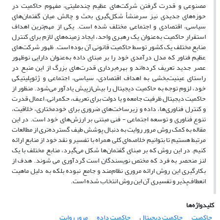
مصنوعی و قدرت گرفتن شرکت‌های عظیم چندملیتی، مفهوم حاکمیت در
حوزه‌های جدیدی نیز سرمنشأ شکل‌گیری بحث و چالش میان گفتمان‌های
سیاسی، اقتصادی و اجتماعی مختلف شده است. یکی از مهم‌ترین اهداف
استقرار حاکمیت به‌عنوان یک رهبری واحد، ایجاد زمینه‌های لازم برای کنترل
منابع مختلف یک کشور توسط حاکمیت قانونی آن بوده است. ظهور شرکت‌های
عظیم فناور که مدل درآمدی خود را بر مبنای داده به‌عنوان دارایی نوظهور
عصر جدید تعریف کرده‌اند و بهره‌برداری قدرت‌های بزرگ از این منبع در
راستای عینیت‌بخشی به اهداف اقتصادی، سیاسی، اجتماعی و ژئوپلیتیکی
خود، لزوم توجه به حاکمیت دیجیتال را بیش‌ازپیش یادآور می‌شود. منظور از
حاکمیت دیجیتال ظرفیت جامعه و یا دولت برای تعریف، حکمرانی، اعمال قدرت
و کنترل فناوری‌ها، داده و زیرساخت‌های ضروری برای خودمختاری، خلاقیت،
تنوع فناوری و توسعه اجتماعی - فنی مبتنی بر ارزش‌های خود است. در این
مقاله به کمک روش مرور روایت به دنبال پوشش‌ طیف گسترده‌تری از مطالعات
مرتبط هستیم تا بتوانیم خلاصه‌ای کلی همراه با تفسیر و نقد خود از منابع ارائه
کنیم. در این روش که بر مبنای گفتمان‌ها شکل می‌گیرد، منابع مختلف با یک
لنز منحصر به فرد که مختص نویسندگان است گردآوری می شوند. هدف از
بکارگیری این روش ارائه مروری نظام‌مند و جامع نبوده بلکه به دلیل ماهیت
انعطاف‌پذیر و تفسیری آن این روش انتخاب شده است.
کلیدواژه‌ها
حاکمیت
حاکمیت دیجیتال
حاکمیت داده
مرور روایت