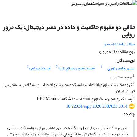
تلاقی دو مفهوم حاکمیت و داده در عصر دیجیتال: یک مرور
روایی
مقالات آماده انتشار
نوع مقاله : مقاله مروری
نویسندگان
3
2
1
سپهر قاضی نوری
محمد محسن صالح‌زاده
فریده بهرامی
1
تربیت مدرس
2
گروه مدیریت فناوری اطلاعات، دانشکده مدیریت و اقتصاد، دانشگاه تربیت‌مدرس،
تهران، ایران
3
پسادکتری مدیریت فناوری اطلاعات، دانشگاه HEC Montreal
10.22034/sspp.2026.2087033.3914
چکیده
مفهوم حاکمیت از دیرباز محل مناقشه در حوزه‌هایی ورای خواستگاه سیاسی
خود بوده است. با گسترش فناوری‌های نوظهور مانند حوزه داده و هوش