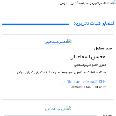
اعضای هیات تحریریه
مدیر مسئول
محسن اسماعیلی
حقوق خصوصی و اسلامی
استاد، دانشکده حقوق و علوم سیاسی، دانشگاه تهران، تهران، ایران.
profile.ut.ac.ir/~esmaeili1344
ut.ac.ir
esmaeili1344
سردبیر