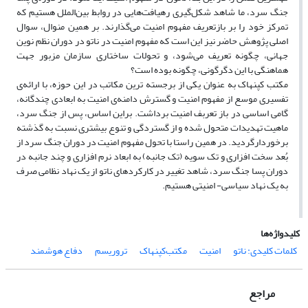
جنگ سرد، ما شاهد شکل‌گیری رهیافت‌هایی در روابط بین‌الملل هستیم که
تمرکز خود را بر بازتعریف مفهوم امنیت می‌گذارند. بر همین منوال، سوال
اصلی پژوهش حاضر نیز این است که مفهوم امنیت در ناتو در دوران نظم نوین
جهانی، چگونه تعریف می‌شود، و تحولات ساختاری سازمان مزبور جهت
هماهنگی با این دگرگونی، چگونه بوده است؟
مکتب کپنهاک به عنوان یکی از برجسته ترین مکاتب در این حوزه، با ارائه‌ی
تفسیر‌ی موسع از مفهوم امنیت و گسترش دامنه‌ی امنیت به ابعادی چندگانه،
گامی اساسی در باز تعربف امنیت برداشت. براین اساس، پس از جنگ سرد،
ماهیت تهدیدات متحول شده و از گستردگی و تنوع بیشتری نسبت به گذشته
برخوردارگردید. در همین راستا با تحول مفهوم امنیت در دوران جنگ سرد از
بُعد سخت افزاری و تک سویه (تک جانبه) به ابعاد نرم افزاری و چند‌ جانبه در
دوران پسا جنگ سرد، شاهد تغییر در کارکردهای ناتو از یک نهاد نظامی صرف
به یک نهاد سیاسی- امنیتی هستیم.
کلیدواژه‌ها
کلمات کلیدی: ناتو
امنیت
مکتب‌کپنهاک
تروریسم
دفاع هوشمند
مراجع