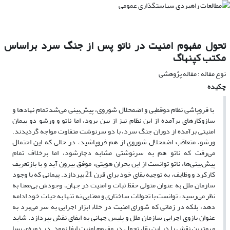
تحول مفهوم امنیت در ناتو پس از جنگ سرد براساس
مکتب کپنهاگ
نوع مقاله : مقاله پژوهشی
چکیده
با فروپاشی نظام دوقطبی و اضمحلال شوروی، پیش‌بینی می‌‌‌‌شد تمام نهادها و
سازوکارهای برآمده از این نظام نیز از بین برود، اما ناتو و ورشو دو پیمان
امنیتی برآمده از دوران جنگ سرد، با دو سرنوشت متفاوت مواجه گردیدند.
ورشو، متعاقب اضمحلال شوروی از هم فروپاشید، در حالی که این احتمال
می‌رفت که ناتو هم به سرنوشتی مشابه دچارشود، اما برخلاف تمام
پیش‌بینی‌ها، ناتو توانست از این بحران هویتی، موفق بیرون آید و با بازتعریف
کارکرد و وظایف، به توجیه بقای خود برای قرن 21 بپردازد. پیمانی که با وجود
سازمان ملل به عنوان متولی حفظ ثبات و امنیت در جهان، وجودش بی‌معنا به
نظر می‌رسید، توانست با تحولات ساختاری و معنایی نه تنها به حیات خود ادامه
دهد، بلکه در زمانی که شورای امنیت در خلاء ابزار اجرایی به سر می‌برد به
عنوان بازوی اجرایی سازمان ملل و پلیس جهانی به ایفای نقش بپردازد. شاید
مهمترین نقش را در این بقا، تحول در مفهوم امنیت ایفا نمود. در دوره‌ی پسا