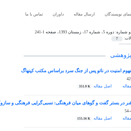
نمای نویسندگان
ارسال مقاله
داوران
تماس با ما
و شماره:
دوره 5، شماره 17، زمستان 1393، صفحه 1-241
لات:
7
پژوهشی
هوم امنیت در ناتو پس از جنگ سرد براساس مکتب کپنهاگ
قاله
اصل مقاله
351.9 K
ر در بستر گفت و گوهای میان فرهنگی: نسبی‌گرایی فرهنگی و سازوکا
4
قاله
اصل مقاله
155.16 K