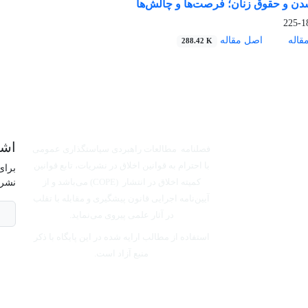
دن و حقوق زنان؛ فرصت‌ها و چالش‌ها
188
قاله
اصل مقاله
288.42 K
اشت
فصلنامه مطالعات راهبردی سیاستگذاری عمومی
با احترام به قوانین اخلاق در نشریات، تابع قوانین
برای
کمیته اخلاق در انتشار (COPE) می‌باشد
و از
نشری
آیین‌نامه اجرایی قانون پیشگیری و مقابله با تقلب
در آثار علمی پیروی می‌نماید.
استفاده از مطالب ارایه شده در این پایگاه با ذکر
منبع آزاد است.