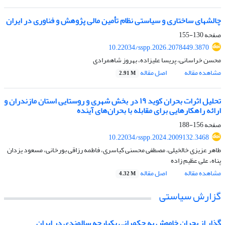
چالش‏های ساختاری و سیاستی نظام تأمین مالی پژوهش و فناوری در ایران
صفحه
130-155
10.22034/sspp.2026.2078449.3870
محسن خراسانی، پریسا علیزاده، بهروز شاهمرادی
مشاهده مقاله
اصل مقاله
2.91 M
تحلیل اثرات بحران کوید ۱۹ در بخش شهری و روستایی استان مازندران و
ارائه راهکارهایی برای مقابله با بحران‌های آینده
صفحه
156-188
10.22034/sspp.2024.2009132.3468
طاهر عزیزی خالخیلی، مصطفی محسنی کیاسری، فاطمه رزاقی بورخانی، مسعود یزدان
پناه، علی عظیم زاده
مشاهده مقاله
اصل مقاله
4.32 M
گزارش سیاستی
گذار از بحران خاموش به حکمرانی یکپارچه سالمندی در ایران