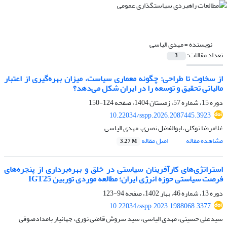
نویسنده =
مهدی الیاسی
تعداد مقالات:
3
از سخاوت تا طراحی: چگونه معماری سیاست، میزان بهره‌گیری از اعتبار
مالیاتی تحقیق و توسعه را در ایران شکل می‌دهد؟
دوره 15، شماره 57، زمستان 1404، صفحه
124-150
10.22034/sspp.2026.2087445.3923
غلامرضا توکلی، ابوالفضل نصری، مهدی الیاسی
مشاهده مقاله
اصل مقاله
3.27 M
استراتژی‌های کارآفرینان سیاستی در خلق و بهره‌برداری از پنجره‌های
فرصت سیاستی حوزه انرژی ایران؛ مطالعه موردی توربین IGT25
دوره 13، شماره 46، بهار 1402، صفحه
94-123
10.22034/sspp.2023.1988068.3377
سیدعلی حسینی، مهدی الیاسی، سید سروش قاضی نوری، جهانیار بامدادصوفی