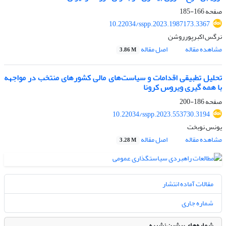
صفحه
166-185
10.22034/sspp.2023.1987173.3367
نرگس اکبرپورروشن
مشاهده مقاله
اصل مقاله
3.86 M
تحلیل تطبیقی اقدامات و سیاست‌های مالی کشورهای منتخب در مواجهه
با همه گیری ویروس کرونا
صفحه
186-200
10.22034/sspp.2023.553730.3194
یونس نوبخت
مشاهده مقاله
اصل مقاله
3.28 M
مقالات آماده انتشار
شماره جاری
شماره‌های پیشین نشریه