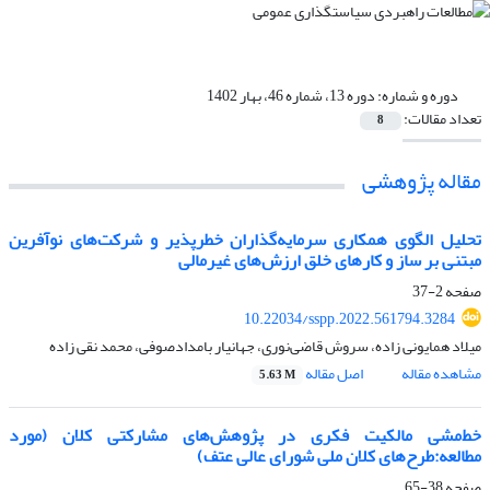
دوره و شماره:
دوره 13، شماره 46، بهار 1402
تعداد مقالات:
8
مقاله پژوهشی
تحلیل الگوی همکاری سرمایه‌گذاران خطرپذیر و شرکت‌های نوآفرین
مبتنی بر ساز و کارهای خلق ارزش‌های غیرمالی
صفحه
2-37
10.22034/sspp.2022.561794.3284
میلاد همایونی زاده، سروش قاضی‌نوری، جهانیار بامدادصوفی، محمد نقی زاده
مشاهده مقاله
اصل مقاله
5.63 M
خط‌مشی مالکیت فکری در پژوهش‌های مشارکتی کلان (مورد
مطالعه:طرح‌های کلان ملی شورای عالی عتف)
صفحه
38-65