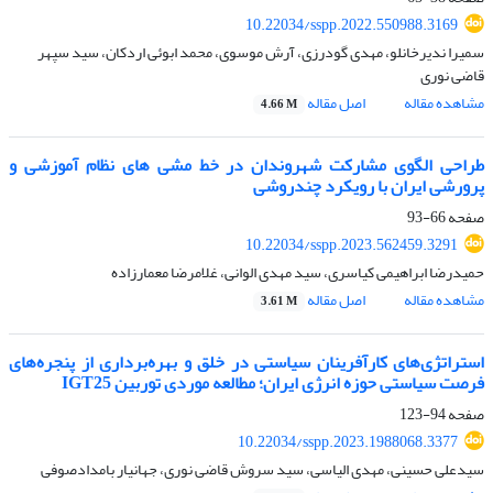
10.22034/sspp.2022.550988.3169
سمیرا ندیرخانلو، مهدی گودرزی، آرش موسوی، محمد ابوئی اردکان، سید سپهر
قاضی نوری
مشاهده مقاله
اصل مقاله
4.66 M
طراحی الگوی مشارکت شهروندان در خط مشی های نظام آموزشی و
پرورشی ایران با رویکرد چندروشی
صفحه
66-93
10.22034/sspp.2023.562459.3291
حمیدرضا ابراهیمی کیاسری، سید مهدی الوانی، غلامرضا معمارزاده
مشاهده مقاله
اصل مقاله
3.61 M
استراتژی‌های کارآفرینان سیاستی در خلق و بهره‌برداری از پنجره‌های
فرصت سیاستی حوزه انرژی ایران؛ مطالعه موردی توربین IGT25
صفحه
94-123
10.22034/sspp.2023.1988068.3377
سیدعلی حسینی، مهدی الیاسی، سید سروش قاضی نوری، جهانیار بامدادصوفی