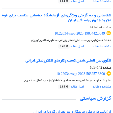
مشاهده مقاله
اصل مقاله
4.04 M
شناسایی و به گزینی ویژگی‌های آزمایشگاه‎ خط‌مشی مناسب برای قوه
مجریه جمهوری اسلامی ایران
صفحه
124-141
10.22034/sspp.2023.1983442.3349
محمدحسن ایزدپرست، علی اصغر پورعزت، علیرضا امیرکبیری
مشاهده مقاله
اصل مقاله
3.47 M
الگوی بین المللی شدن کسب وکارهای الکترونیکی ایرانی
صفحه
142-165
10.22034/sspp.2023.563257.3300
علیرضا جاوید عربشاهی، محمدصادق خیاطیان یزدی، کمال سخدری
مشاهده مقاله
اصل مقاله
2.85 M
گزارش سیاستی
ارزیابی طرح مقرری بیکاری در بحران کرونا در ایران