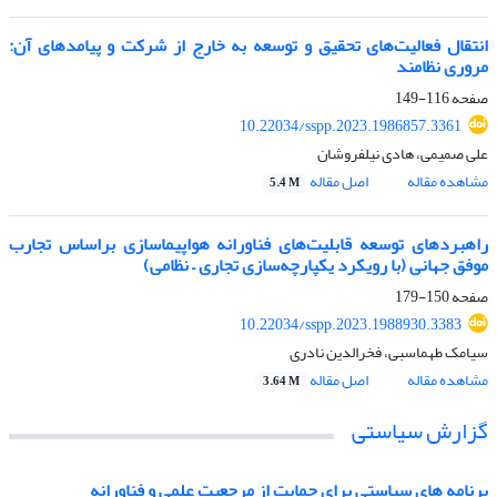
انتقال فعالیت‌های تحقیق و توسعه به خارج از شرکت و پیامد‌های آن:
مروری نظامند
صفحه
116-149
10.22034/sspp.2023.1986857.3361
علی صمیمی، هادی نیلفروشان
مشاهده مقاله
اصل مقاله
5.4 M
راهبردهای توسعه قابلیت‌های فناورانه هواپیماسازی براساس تجارب
موفق جهانی (با رویکرد یکپارچه‌سازی تجاری – نظامی)
صفحه
150-179
10.22034/sspp.2023.1988930.3383
سیامک طهماسبی، فخرالدین نادری
مشاهده مقاله
اصل مقاله
3.64 M
گزارش سیاستی
برنامه های سیاستی برای حمایت از مرجعیت علمی و فناورانه