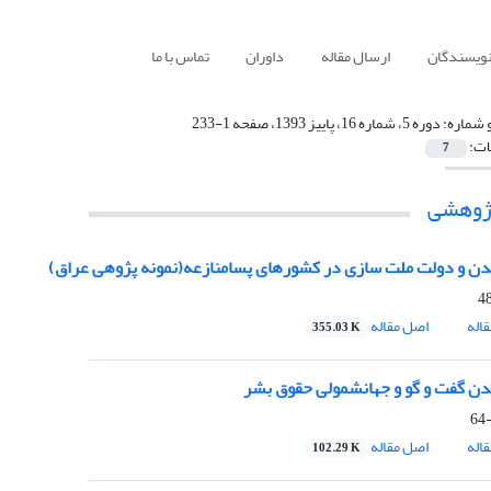
نویسندگان
ارسال مقاله
داوران
تماس با ما
 شماره:
دوره 5، شماره 16، پاییز 1393، صفحه 1-233
ات:
7
پژوهشی
ن و دولت ملت سازی در کشورهای پسامنازعه(نمونه پژوهی عراق)
اله
اصل مقاله
355.03 K
ن گفت و گو و جهانشمولی حقوق بشر
اله
اصل مقاله
102.29 K