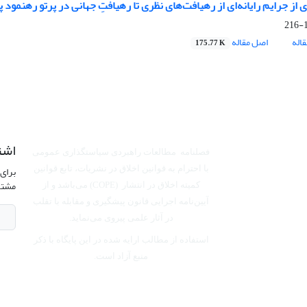
 از جرایم رایانه‌ای از رهیافت‌های نظری تا رهیافتِ جهانی در پرتو رهنمود 
1
اله
اصل مقاله
175.77 K
اشت
فصلنامه مطالعات راهبردی سیاستگذاری عمومی
برای 
با احترام به قوانین اخلاق در نشریات، تابع قوانین
مشتر
کمیته اخلاق در انتشار (COPE) می‌باشد
و از
آیین‌نامه اجرایی قانون پیشگیری و مقابله با تقلب
در آثار علمی پیروی می‌نماید.
استفاده از مطالب ارایه شده در این پایگاه با ذکر
منبع آزاد است.