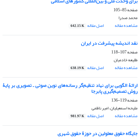
برای وحدت ملی و بین‌المللی کشورهای اسلامی
صفحه
85-105
محمد صدرا
مشاهده مقاله
اصل مقاله
642.15 K
نقد اندیشه پیشرفت در ایران
صفحه
107-118
طلیعه خادمیان
مشاهده مقاله
اصل مقاله
638.19 K
ارائۀ الگویی برای نهاد تنظیم‌گر رسانه‌های نوین صوتی ـ تصویری بر پایۀ
روش تصمیم‌گیری پابرجا
صفحه
119-136
ملیحه اسمعیلیان، امیر ناظمی
مشاهده مقاله
اصل مقاله
981.97 K
جایگاه حقوق معلولین در حوزۀ حقوق شهری