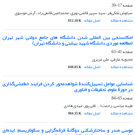
صفحه
17-39
سیاوش ملکی‌فر، سید سپهر قاضی نوری، محمدامین قانعی راد، آرش موسوی
مشاهده مقاله
اصل مقاله
812.18 K
امکانسنجی بین المللی شدن دانشگاه های جامع دولتی شهر تهران
(مطالعه موردی دانشگاه شهید بهشتی و دانشگاه تهران)
صفحه
41-63
محبوبه عارفی، علی عزیزی
مشاهده مقاله
اصل مقاله
848.85 K
شناسایی عوامل تسهیل‌کنندۀ شواهدمحور کردن فرایند خط‌مشی‌گذاری
در حوزۀ علوم، تحقیقات و فناوری
صفحه
65-84
طیبه عباسی، رحمت ا ... قلی پور، مهدی هادی
مشاهده مقاله
اصل مقاله
904.35 K
موسی صدر و ساختارشکنی دوگانۀ فرقه‌گرایی و سکولاریسم: ایده‌ای