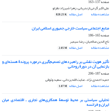
صفحه
137-163
علی اکبر گرجی ازندریانی، زهرا شیرزاد نظرلو
مشاهده مقاله
اصل مقاله
828.25 K
منابع اجتماعی سیاست خارجی جمهوری اسلامی ایران
صفحه
165-186
تاج الدین صالحیان، رضا سیمبر
مشاهده مقاله
اصل مقاله
2.05 M
تأثیر هویت نقشی بر راهبردهای تصمیم‌گیری درمورد پروندۀ هسته‌ای و
بازنمایی آن در دورۀ روحانی
صفحه
187-206
حمید احمدی نژاد، عنایت الله یزدانی، سعید وثوقی
مشاهده مقاله
اصل مقاله
1.07 M
تحلیلی سیاستی بر محیط توسعۀ همکاری‌های تجاری ـ اقتصادی میان
ایران و فرانسه