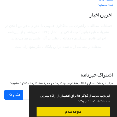
نقشه سایت
آخرین اخبار
فصلنامه مطالعات راهبردی سیاستگذاری عمومی با احترام به قوانین اخلاق در
نشریات، تابع قوانین کمیته اخلاق در انتشار (COPE) می‌باشد
و از آیین‌نامه
اجرایی قانون پیشگیری و مقابله با تقلب در آثار علمی پیروی می‌نماید.
استفاده از مطالب ارایه شده در این پایگاه با ذکر منبع آزاد است.
اشتراک خبرنامه
برای دریافت اخبار و اطلاعیه های مهم نشریه در خبرنامه نشریه مشترک شوید.
اشتراک
این وب سایت از کوکی ها برای اطمینان از ارائه بهترین
خدمات استفاده می کند.
متوجه شدم
سامانه مدیریت نشریات علمی.
طراحی و پیاده سازی از
سیناوب