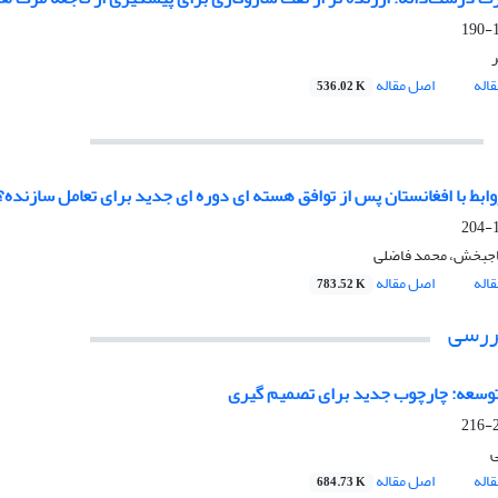
1
اله
اصل مقاله
536.02 K
روابط با افغانستان پس از توافق هسته ای دوره ای جدید برای تعامل سازنده؟
1
اجبخش، محمد فاضلی
اله
اصل مقاله
783.52 K
بررسی
وسعه: چارچوب جدید برای تصمیم گیری
2
ی
اله
اصل مقاله
684.73 K