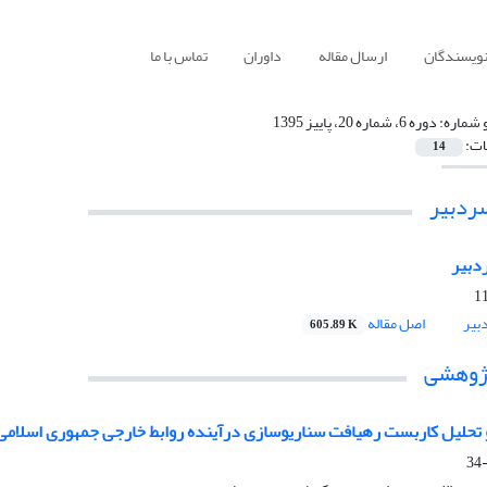
نویسندگان
ارسال مقاله
داوران
تماس با ما
 شماره:
دوره 6، شماره 20، پاییز 1395
ات:
14
ردبیر
بیر
بیر
اصل مقاله
605.89 K
پژوهشی
تحلیل کاربست رهیافت سناریوسازی درآینده روابط خارجی جمهوری اسلامی ای