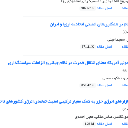
 روح الله مهدی زاده، سید زکریا محمودی رجا
اله
اصل مقاله
907.67 K
ام بر همکاری‌های امنیتی اتحادیه‌ اروپا و ایران
، سعید امینی
اله
اصل مقاله
671.11 K
ونی آمریکا: معنای انتقال قدرت در نظام جهانی و الزامات سیاستگذاری
ی، دیاکو حسینی
اله
اصل مقاله
859.42 K
ارهای انرژی خزر به کمک معیار ترکیبی امنیت تقاضای انرژی کشورهای ناحیه خزر در سال
ی کلانتر، عباس ملکی، معین احمدی
اله
اصل مقاله
1.26 M