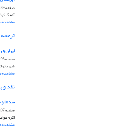
صفحه
89-190
آهنگ کوثر
مشاهده مق
ترجمه
ایران و 
صفحه
93-204
شهربانو ت
مشاهده مق
نقد و 
سدها و ت
صفحه
07-216
اکرم عوام
مشاهده مق