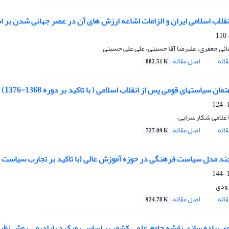
نقلاب اسلامی ایران و الزامات اشاعه ارزش های آن در عصر جهانی شدن بر اس
ی جعفری، علیرضا آقا حسینی، علی علی حسینی
اله
اصل مقاله
882.51 K
ان سیاستهای قومی پس از انقلاب اسلامی ( با تاکید بر دوره 1368-1376)
1
غلامی شکارسرایی
اله
اصل مقاله
727.09 K
د مدل سیاست فرهنگی در حوزه آموزش عالی (با تاکید بر تجارب سیاست فره
1
ودی
اله
اصل مقاله
924.78 K
گوی پیاده سازی نقشه جامع علمی کشور بر اساس رویکرد پارادیمی روش نظری