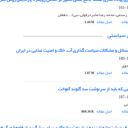
1
 رستمی، محمد رضا مخبردزفولی، نبی ا... دهقان
اله
اصل مقاله
1.44 M
 سیاستی
ائل و مشکلات سیاست گذاری آب، خاک و امنیت غذایی در ایران
1
جوی
اله
اصل مقاله
1.07 M
ی که باید از سرنوشت سد گتوند آموخت
1
ی
اله
اصل مقاله
860.36 K
ف درشت‌دانه؛ ارزنده تر از نفت سازوکاری برای پیشگیری از فاجعة مرگ هم