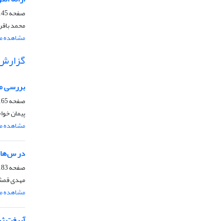
صفحه
45-161
محمد باقر
مشاهده مق
گزارش
بررسی مس
صفحه
65-180
پیمان خوا
مشاهده مق
در س‌های
صفحه
83-187
مهدی قمش
مشاهده مق
آبرفت ژر