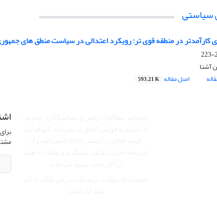
 سیاستی
 کارآمدتر در منطقه قوی تر: رویکرد اعتدالی در سیاست منطق های جمهوری
2
ن آشنا
اله
اصل مقاله
593.21 K
اشت
فصلنامه مطالعات راهبردی سیاستگذاری عمومی
برای 
با احترام به قوانین اخلاق در نشریات، تابع قوانین
مشتر
کمیته اخلاق در انتشار (COPE) می‌باشد
و از
آیین‌نامه اجرایی قانون پیشگیری و مقابله با تقلب
در آثار علمی پیروی می‌نماید.
استفاده از مطالب ارایه شده در این پایگاه با ذکر
منبع آزاد است.