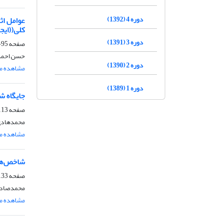
دوره 4 (1392)
عوامل اث
کلی((ایج
دوره 3 (1391)
صفحه
95-111
حسن احمدی
دوره 2 (1390)
مشاهده مق
دوره 1 (1389)
جایگاه ش
صفحه
13-132
محمدهادی
مشاهده مق
شاخص‌های
صفحه
33-158
محمدصادق 
مشاهده مق