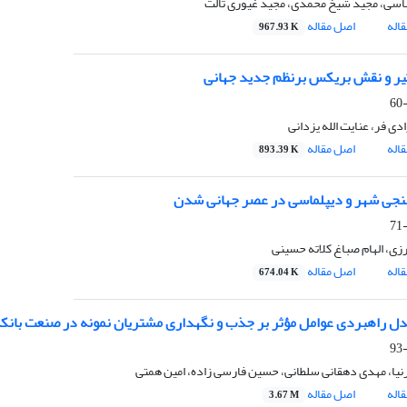
سی، مجید شیخ محمدی، مجید غیوری ثالث
اله
اصل مقاله
967.93 K
ثیر و نقش بریکس برنظم جدید جهانی
ی فر، عنایت الله یزدانی
اله
اصل مقاله
893.39 K
جی شهر و دیپلماسی در عصر جهانی شدن
زی، الهام صباغ کلاته حسینی
اله
اصل مقاله
674.04 K
ل راهبردی عوامل مؤثر بر جذب و نگهداری مشتریان نمونه در صنعت بانکد
ا، مهدی دهقانی سلطانی، حسین فارسی زاده، امین همتی
اله
اصل مقاله
3.67 M