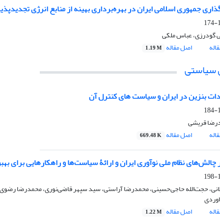
اری جمهوری اسلامی ایران در بهره‌برداری بهینه از منابع انرژی تجدیدپذی
1
 گودرزی، عباس ملکی
اله
اصل مقاله
1.19 M
 سیاستی
ات بنزین در ایران و سیاست های کنترل آن
1
رضا قریشی
اله
اصل مقاله
669.48 K
 چالش‌های نظام ملی نوآوری ایران و ارائۀ سیاست‌ها و راهکارهایی برای بهب
1
انی، حجت‌الله حاجی‌حسینی، محمدرضا آراستی، سید سپهر قاضی‌نوری، محمدرضا رضوی، م
وردی
اله
اصل مقاله
1.22 M