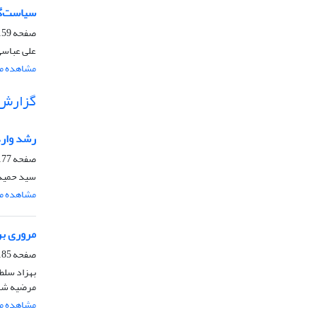
سیاست‌گذ
صفحه
59-174
علی عباسی
مشاهده مق
گزارش
رشد وارد
صفحه
77-184
سید حمید
مشاهده مق
مروری بر
صفحه
85-198
بهزاد سلط
مرضیه شا
مشاهده مق