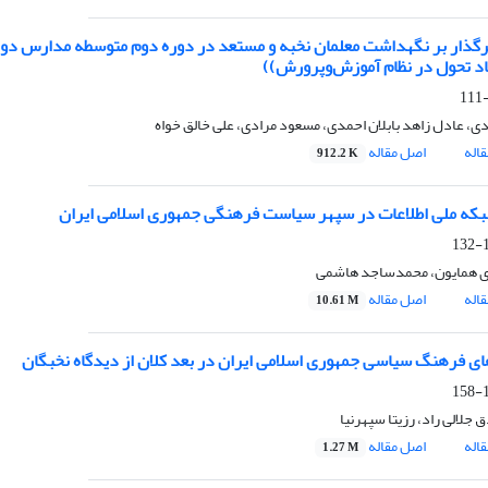
رگذار بر نگهداشت معلمان نخبه و مستعد در دوره دوم متوسطه مدارس د
اد تحول در نظام آموزش‌وپرورش))
، عادل زاهد بابلان احمدی، مسعود مرادی، علی خالق خواه
اله
اصل مقاله
912.2 K
بکه ملی اطلاعات در سپهر سیاست فرهنگی جمهوری اسلامی ایران
1
 همایون، محمدساجد هاشمی
اله
اصل مقاله
10.61 M
 فرهنگ سیاسی جمهوری اسلامی ایران در بعد کلان از دیدگاه نخبگان
1
جلالی راد، رزیتا سپهرنیا
اله
اصل مقاله
1.27 M