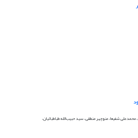
ر
ود
حمدعلی شفیعا، منوچهر منطقی، سید حبیب‌الله طباطبائیان،