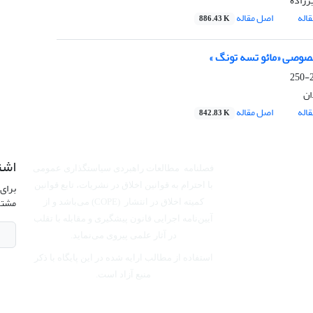
رزاده
اله
اصل مقاله
886.43 K
وصی «مائو تسه تونگ »
2
ان
اله
اصل مقاله
842.83 K
اشت
فصلنامه مطالعات راهبردی سیاستگذاری عمومی
برای 
با احترام به قوانین اخلاق در نشریات، تابع قوانین
مشتر
کمیته اخلاق در انتشار (COPE) می‌باشد
و از
آیین‌نامه اجرایی قانون پیشگیری و مقابله با تقلب
در آثار علمی پیروی می‌نماید.
استفاده از مطالب ارایه شده در این پایگاه با ذکر
منبع آزاد است.