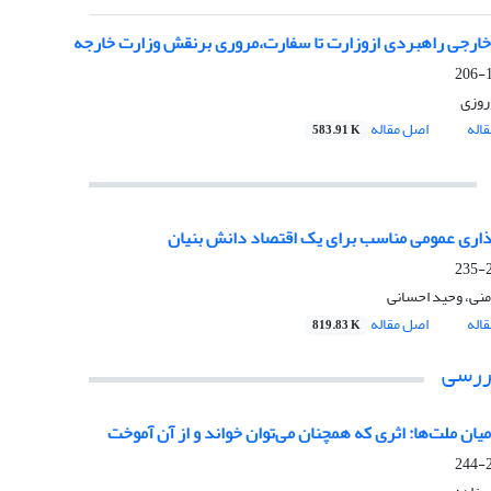
رجی راهبردی ازوزارت تا سفارت،مروری برنقش وزارت خارجه
1
روزی
اله
اصل مقاله
583.91 K
ری عمومی مناسب برای یک اقتصاد دانش بنیان
2
نی، وحید احسانی
اله
اصل مقاله
819.83 K
بررسی
ان ملت‌ها: اثری که همچنان می‌توان خواند و از آن آموخت
2