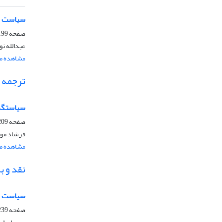
سیاست خا
صفحه
99-206
عبدالله نو
مشاهده مق
ترجمه
سیاستگذا
صفحه
09-235
فرشاد موم
مشاهده مق
نقد و 
سیاست می
صفحه
39-244