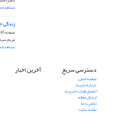
حمیرا مشی
مشاهده مق
زندگی خص
صفحه
45-250
مریم سید
مشاهده مق
دسترسی سریع
آخرین اخبار
صفحه اصلی
درباره نشریه
اعضای هیات تحریریه
ارسال مقاله
تماس با ما
نقشه سایت