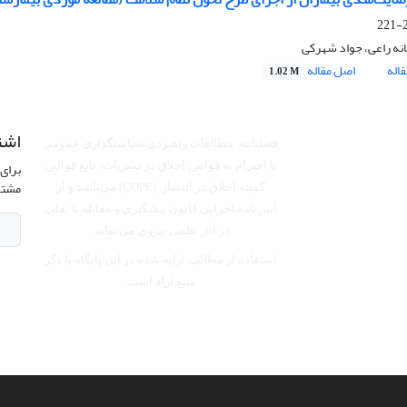
2
ه راعی، جواد شهرکی
اله
اصل مقاله
1.02 M
اشت
فصلنامه مطالعات راهبردی سیاستگذاری عمومی
برای 
با احترام به قوانین اخلاق در نشریات، تابع قوانین
مشتر
کمیته اخلاق در انتشار (COPE) می‌باشد
و از
آیین‌نامه اجرایی قانون پیشگیری و مقابله با تقلب
در آثار علمی پیروی می‌نماید.
استفاده از مطالب ارایه شده در این پایگاه با ذکر
منبع آزاد است.