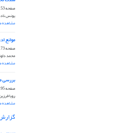
صفحه
53-171
یونس ناد
مشاهده مق
موانع اد
صفحه
73-193
محمد داو
مشاهده مق
بررسی مس
صفحه
95-210
رویا فرزی
مشاهده مق
گزارش
بررسی رض