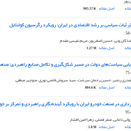
 پور
اله
اصل مقاله
985.57 K
ر ثبات سیاسی بر رشد اقتصادی در ایران: رویکرد رگرسیون کوانتایل
ا کازرونی، حسین اصغرپور، مریم نفیسی مقدم
اله
اصل مقاله
1.27 M
ویایی سیاست‌های دولت در مسیر شکل‌گیری و تکامل صنایع راهبردی: صنعت 
دری رنجبر، حسین رحمان سرشت، سید سروش قاضی نوری، منوچهر منطقی
اله
اصل مقاله
884.6 K
دازی در صنعت خودرو ایران با رویکرد آینده‌نگاری راهبردی و تمرکز بر حوز
انی ناغانی، صفر فضلی، زهرا امین افشار
اله
اصل مقاله
1.8 M