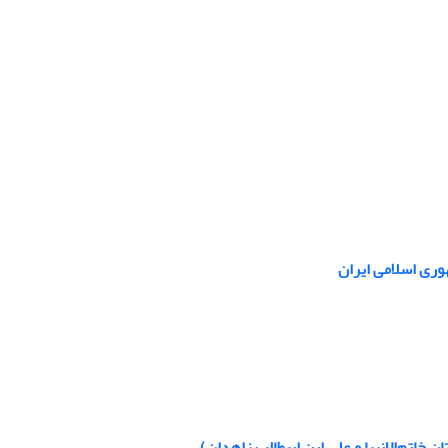
وری اسلامی ایران
اتم‌الا‌نبیا و علی ابن ابیطالب زاهدان)