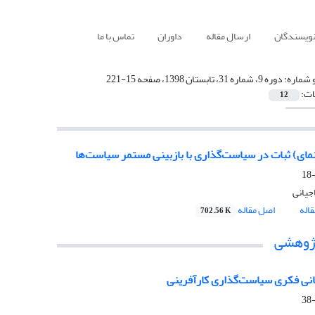
نویسندگان
ارسال مقاله
داوران
تماس با ما
 شماره:
دوره 9، شماره 31، تابستان 1398، صفحه 15-221
ات:
12
مای) ثبات در سیاست‌گذاری با بازبینی مستمر سیاست‌ها
جیانی
اله
اصل مقاله
702.56 K
پژوهشی
انی فکری سیاست‌گذاری کارآفرینی