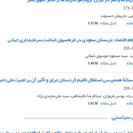
1
می، داریوش حسنوند
اله
اصل مقاله
1.37 M
غام اقتصاد عربستان سعودی در فرماسیون انباشت سرمایه‌داری جهانی
1
ند، سید مسعود موسوی شفائی
اله
اصل مقاله
1.49 M
ئلۀ همه‌پرسی استقلال اقلیم کردستان عراق و تأثیر آن بر امنیت ملی جمه
1
ن راد، یونس فروزان، عبدالرضا عالیشاهی، سید علی مجیدی نژاد
اله
اصل مقاله
1.02 M
 سیاستی
ایت‌مندی بیماران از اجرای طرح تحول نظام سلامت (مطالعه موردی بیمارستان خ