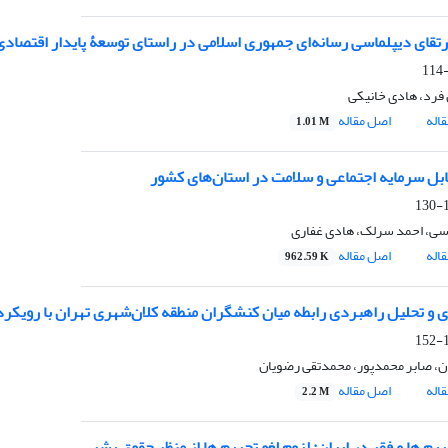
رتقای دیپلماسی رسانه‌ای جمهوری اسلامی در راستای توسعۀ پایدار اقتصادی
 فرد، هادی خانیکی
اله
اصل مقاله
1.01 M
قابل سرمایه اجتماعی و سلامت در استان‌های کشور
1
سی، احمد سرلک، هادی غفاری
اله
اصل مقاله
962.59 K
 و تحلیل راهبردی رابطه میان کنشگران منطقه کلان‌شهری تهران با رویکرد ن
1
ن، صابر محمدپور، محمدتقی رضویان
اله
اصل مقاله
2.2 M
م ها و فقر در ایران: لزوم لغو تحریم ها از منظر حقوق بشر